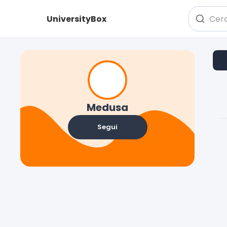
UniversityBox
M
Medusa
Segui