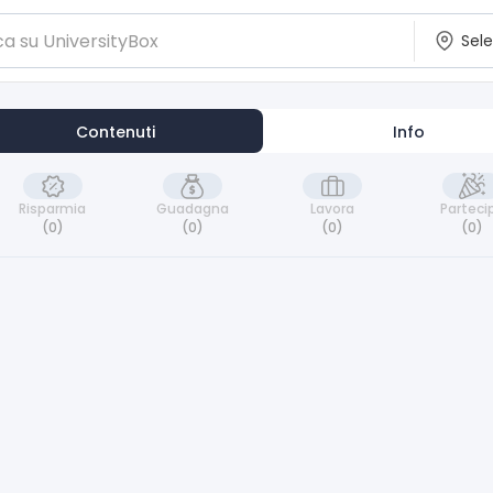
Contenuti
Info
Risparmia
Guadagna
Lavora
Parteci
(0)
(0)
(0)
(0)