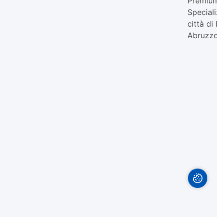
Premium 
Speciali
città d
Abruzzo