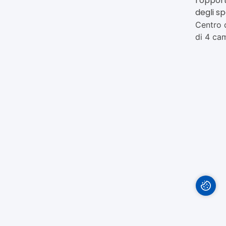
l’oppor
degli s
Centro 
di 4 cam