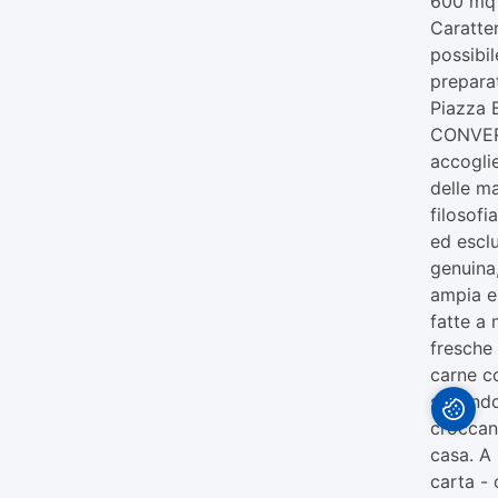
600 mq 
Caratte
possibil
prepara
Piazza 
CONVERS
accoglie
delle ma
filosofi
ed esclu
genuina,
ampia e
fatte a
fresche 
carne co
secondo
croccant
casa. A 
carta -