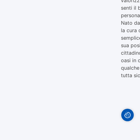
valorizz
senti il
persona
Nato da
la cura 
semplice
sua posi
cittadi
oasi in 
qualche 
tutta si