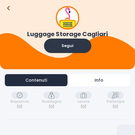
Contenuti
Info
Luggage Storage Cagliari
Segui
Contenuti
Info
Risparmia
Guadagna
Lavora
Partecipa
(0)
(0)
(0)
(0)