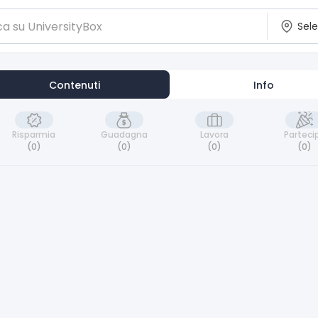
Contenuti
Info
Risparmia
Guadagna
Lavora
Parteci
(0)
(0)
(0)
(0)