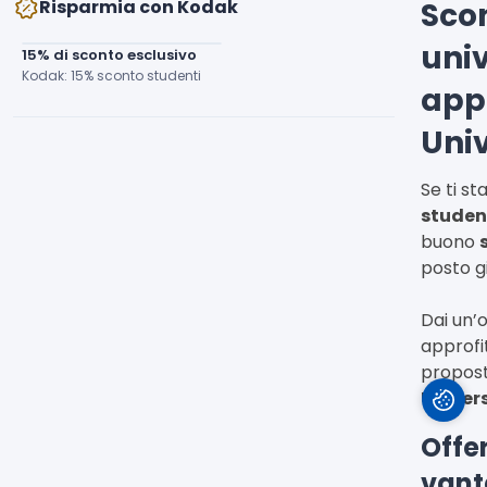
Risparmia con Kodak
Sco
univ
15% di sconto esclusivo
Kodak: 15% sconto studenti
app
Uni
Se ti s
student
buono
posto g
Dai un’
approfi
propost
Univers
Offer
vanta