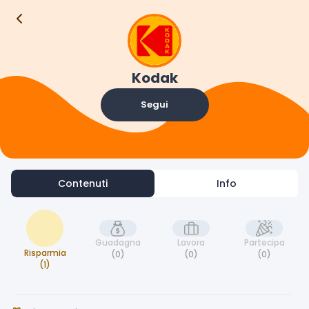
Contenuti
Info
Kodak
Segui
Contenuti
Info
Guadagna
Lavora
Partecipa
Risparmia
(0)
(0)
(0)
(1)