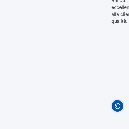
Rende i
eccelle
alla cli
qualità.