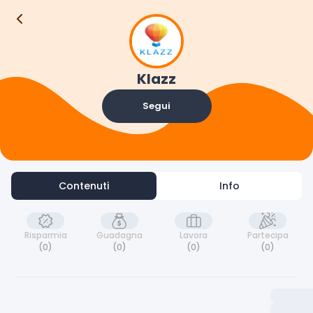
Contenuti
Info
Klazz
Segui
Contenuti
Info
Risparmia
Guadagna
Lavora
Partecipa
(0)
(0)
(0)
(0)