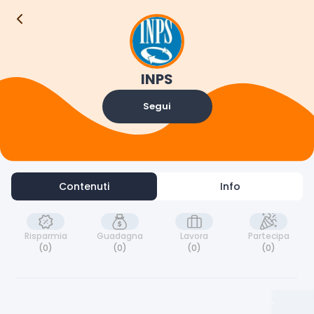
Contenuti
Info
INPS
Segui
Contenuti
Info
Risparmia
Guadagna
Lavora
Partecipa
(0)
(0)
(0)
(0)