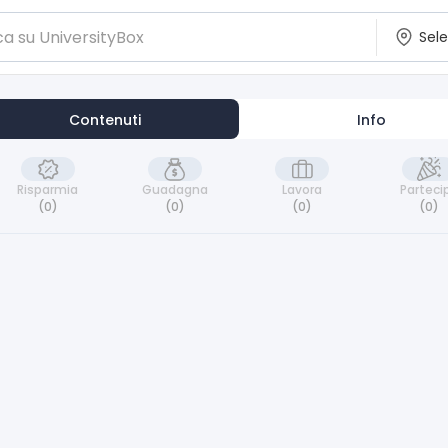
Contenuti
Info
Risparmia
Guadagna
Lavora
Parteci
(0)
(0)
(0)
(0)