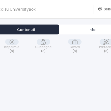
Contenuti
Info
Risparmia
Guadagna
Lavora
Parteci
(0)
(0)
(0)
(0)