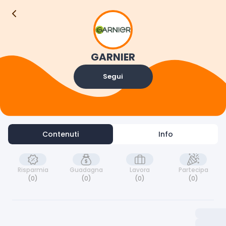
Contenuti
Info
GARNIER
Segui
Contenuti
Info
Risparmia
Guadagna
Lavora
Partecipa
(0)
(0)
(0)
(0)