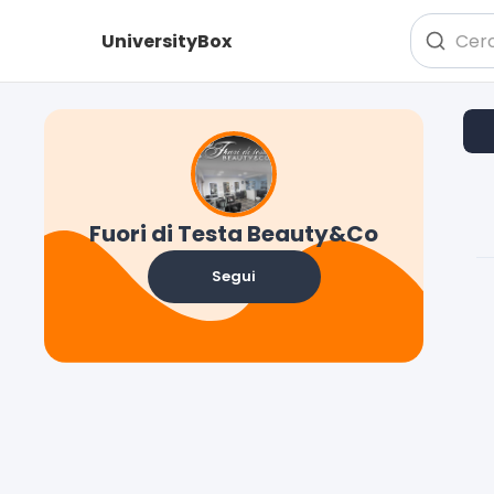
UniversityBox
Fuori di Testa Beauty&Co
Segui