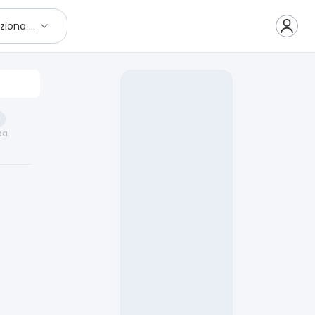
Seleziona città
pa