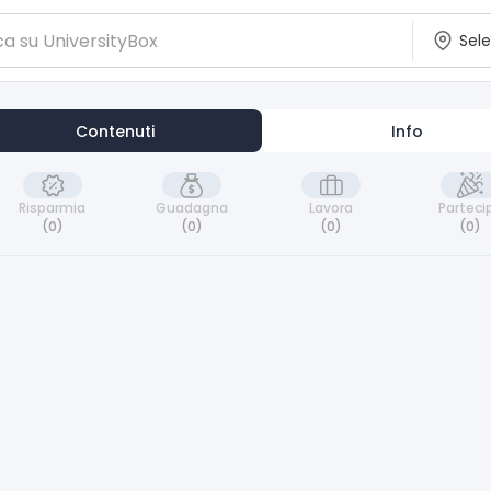
Contenuti
Info
Risparmia
Guadagna
Lavora
Parteci
(0)
(0)
(0)
(0)