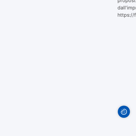
proposte
dall'im
https://