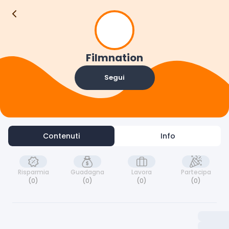
F
Contenuti
Info
Filmnation
Segui
Contenuti
Info
Risparmia
Guadagna
Lavora
Partecipa
(0)
(0)
(0)
(0)