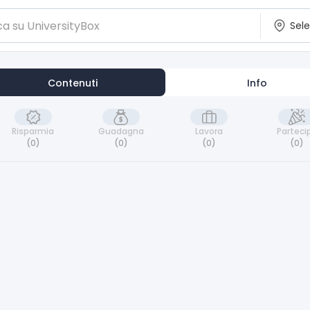
Contenuti
Info
Risparmia
Guadagna
Lavora
Parteci
(0)
(0)
(0)
(0)