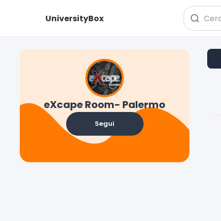
UniversityBox
eXcape Room- Palermo
Segui