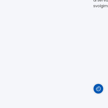
di servi
svolgim