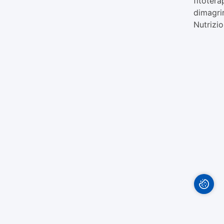
fitotera
dimagrir
Nutrizio