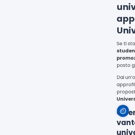
uni
app
Uni
Se ti s
student
promoz
posto g
Dai un’
approfi
propost
Univers
Offer
vant
unive