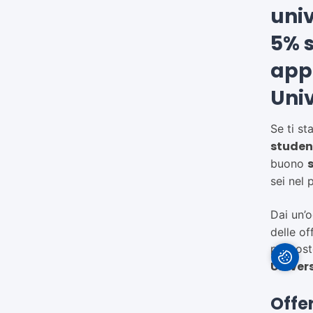
univ
5% s
app
Uni
Se ti s
student
buono
sei nel 
Dai un’o
delle of
propost
Univer
Offer