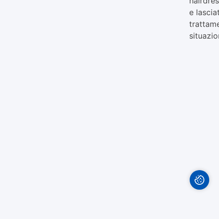
hairdres
e lascia
trattame
situazio