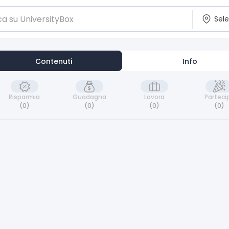
Contenuti
Info
Risparmia
Guadagna
Lavora
Parteci
(0)
(0)
(0)
(0)