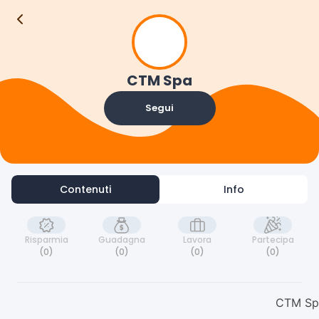
C
Contenuti
Info
CTM Spa
Segui
Contenuti
Info
Risparmia
Guadagna
Lavora
Partecipa
(0)
(0)
(0)
(0)
CTM Sp