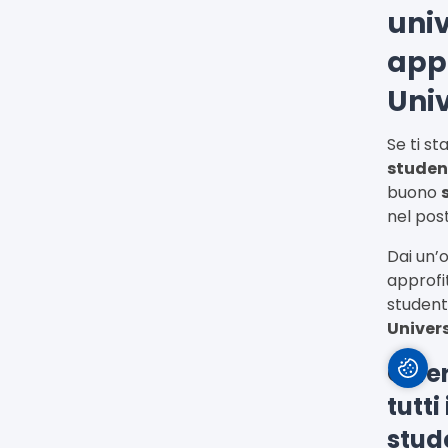
univ
app
Uni
Se ti s
student
buono
nel pos
Dai un’
approfi
student
Univers
Offe
tutti
stude