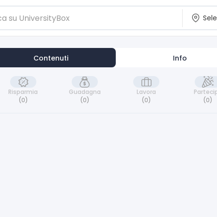
Contenuti
Info
Risparmia
Guadagna
Lavora
Parteci
(0)
(0)
(0)
(0)