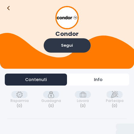
Contenuti
Info
Condor
Segui
Contenuti
Info
Risparmia
Guadagna
Lavora
Partecipa
(0)
(0)
(0)
(0)