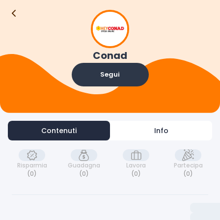
Contenuti
Info
Conad
Segui
Contenuti
Info
Risparmia
Guadagna
Lavora
Partecipa
(0)
(0)
(0)
(0)