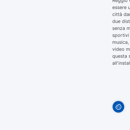
Reggio C
essere u
città da
due dist
senza m
sportivi
musica,
video mu
questa 
all'insta