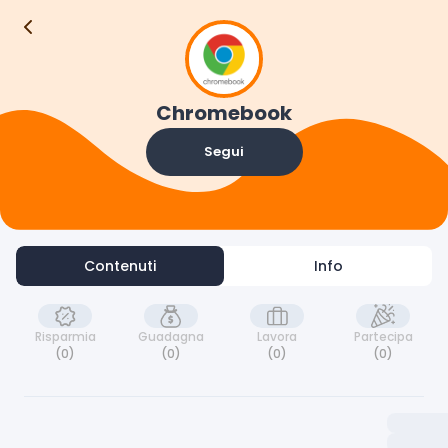
Contenuti
Info
Chromebook
Segui
Contenuti
Info
Risparmia
Guadagna
Lavora
Partecipa
(0)
(0)
(0)
(0)