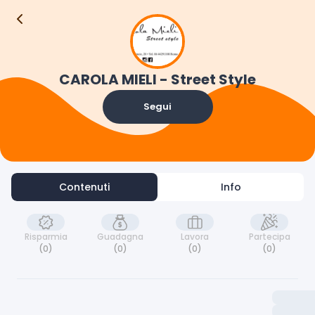
Contenuti
Info
CAROLA MIELI - Street Style
Segui
Contenuti
Info
Risparmia
Guadagna
Lavora
Partecipa
(0)
(0)
(0)
(0)