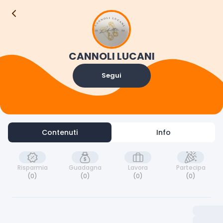
Contenuti
Info
CANNOLI LUCANI
Segui
Contenuti
Info
Risparmia
Guadagna
Lavora
Partecipa
(0)
(0)
(0)
(0)