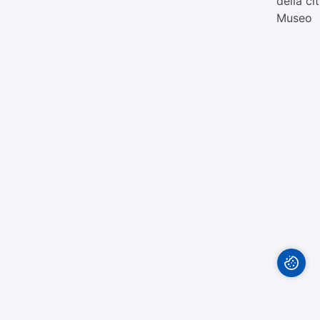
della ci
Museo