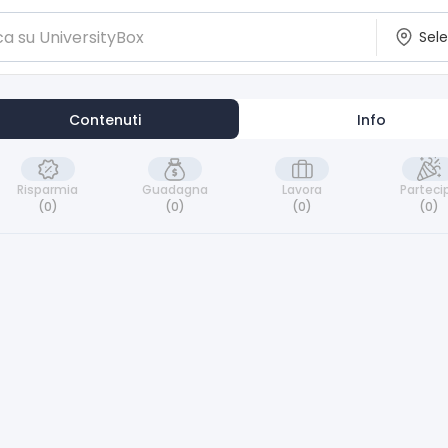
Contenuti
Info
Risparmia
Guadagna
Lavora
Parteci
(0)
(0)
(0)
(0)