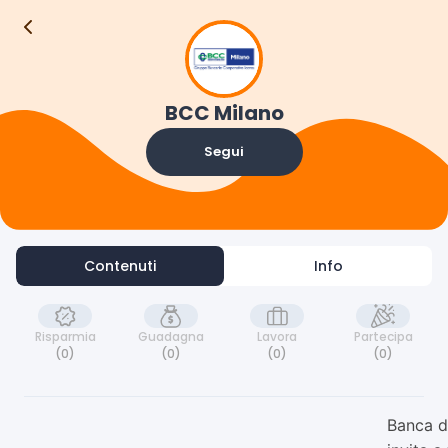
Contenuti
Info
BCC Milano
Segui
Contenuti
Info
Risparmia
Guadagna
Lavora
Partecipa
(0)
(0)
(0)
(0)
Banca 