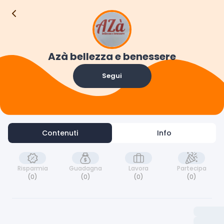
Contenuti
Info
Azà bellezza e benessere
Segui
Contenuti
Info
Risparmia
Guadagna
Lavora
Partecipa
(0)
(0)
(0)
(0)