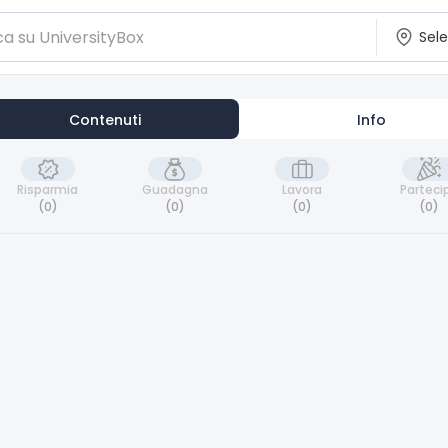
Contenuti
Info
Risparmia
Guadagna
Lavora
Parteci
(0)
(0)
(0)
(0)