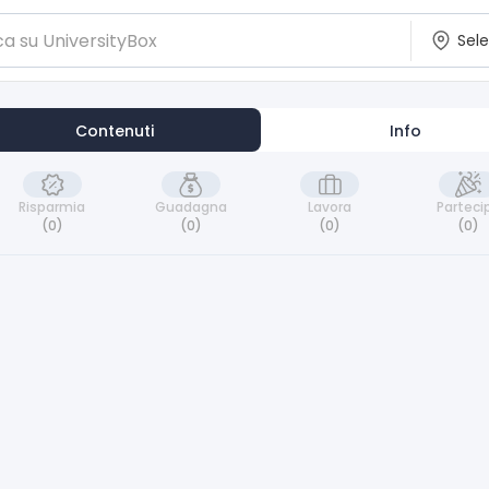
Contenuti
Info
Risparmia
Guadagna
Lavora
Parteci
(0)
(0)
(0)
(0)