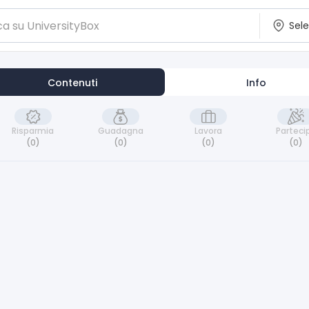
Contenuti
Info
Risparmia
Guadagna
Lavora
Parteci
(0)
(0)
(0)
(0)